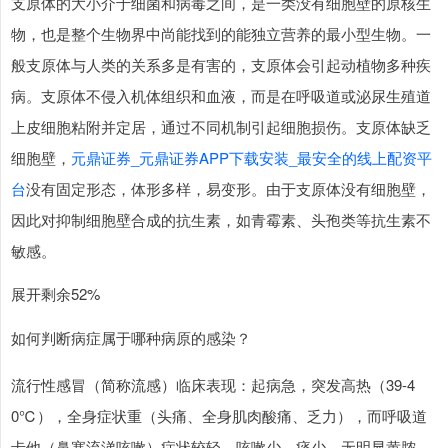
支原体的大小介于细菌和病毒之间，是一类没有细胞壁的原核生
物，也是整个生物界中尚能找到的能独立营养的最小型生物。一
般支原体与人类的关系多是有害的，支原体会引起动植物多种疾
病。支原体不侵入机体组织和血液，而是在呼吸道或泌尿生殖道
上皮细胞粘附并定居，通过不同机制引起细胞损伤。支原体缺乏
细胞壁，
元鼎证券_元鼎证券APP下载安装_最安全的线上配资平
台
没有固定形态，体形多样，易变形。由于支原体没有细胞壁，
因此对抑制细胞壁合成的抗生素，如青霉素、头孢类等抗生素不
敏感。
展开剩余52%
如何判断病症属于哪种病原的感染？
流行性感冒（简称流感）临床表现：起病急，突发高热（39-4
0℃），全身症状重（头痛、全身肌肉酸痛、乏力），而呼吸道
卡他（鼻塞流涕咳嗽）症状较轻，咳嗽少，痰少，无明显黄脓