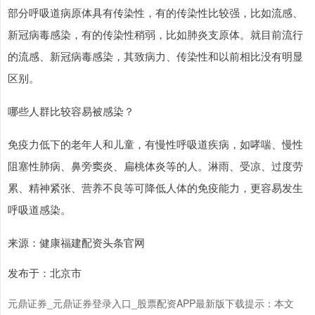
部分呼吸道病原体具有传染性，有的传染性比较强，比如流感、
新冠病毒感染，有的传染性稍弱，比如肺炎支原体。就目前流行
的流感、新冠病毒感染，其致病力、传染性和以前相比没有明显
区别。
哪些人群比较容易被感染？
沪深300
4702.02
+7.59
+0.16%
免疫力低下的老年人和儿童，有慢性呼吸道疾病，如哮喘、慢性
阻塞性肺病、鼻旁窦炎、扁桃体炎等的人。淋雨、受凉、过度劳
累、精神紧张、营养不良等可降低人体的免疫能力，更容易发生
呼吸道感染。
来源：健康福建配资头条官网
发布于：北京市
北证50
1122.88
-11.37
-1.00%
元鼎证券_元鼎证券登录入口_股票配资APP最新版下载提示：本文