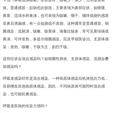
痰。普通感冒：起病也比较急，主要表现为鼻部症状，如喷嚏、
鼻塞、流清水样鼻涕，也可表现为咳嗽、咽干、咽痒或烧灼感甚
至鼻后滴漏感，有一点低烧或不发烧。这种通常是普通感冒。细
菌感染：流脓涕，咳嗽、咳黄痰，痰量比较多，常可见黄绿痰或
鼻涕，可伴发热，多提示细菌感染。应及早就医诊治。支原体感
染：发热、咳嗽，干咳为主，剧烈干咳。
上证综指
3966.59
+26.56
+0.67%
这些症状会混合感染吗？如细菌性肺炎、支原体感染、流感会叠
加感染吗？
呼吸道感染经常是混合感染。一种病原体感染后机体抵抗力低，
容易继发其他病原体感染。因此，不同病原体可能同时混合感
染，也可能轮番感染。
呼吸道疾病的传染力强吗？
深证成指
14316.96
+5.95
+0.04%