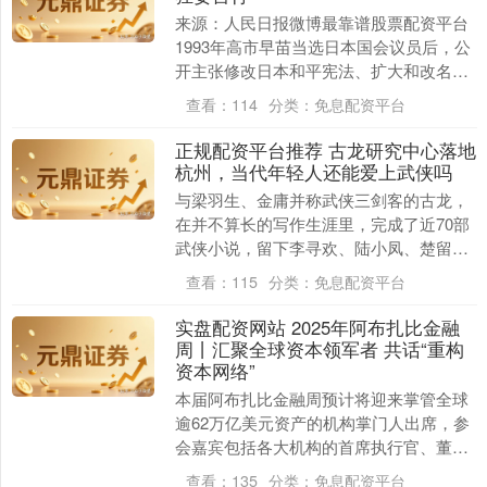
来源：人民日报微博最靠谱股票配资平台
1993年高市早苗当选日本国会议员后，公
开主张修改日本和平宪法、扩大和改名日
本自卫队、参拜靖国神社，其言行与许多
查看：
114
分类：
免息配资平台
臭名昭著的....
正规配资平台推荐 古龙研究中心落地
杭州，当代年轻人还能爱上武侠吗
与梁羽生、金庸并称武侠三剑客的古龙，
在并不算长的写作生涯里，完成了近70部
武侠小说，留下李寻欢、陆小凤、楚留
香、萧十一郎等个性鲜明的剑客形象。他
查看：
115
分类：
免息配资平台
那句人在江湖，身....
实盘配资网站 2025年阿布扎比金融
周丨汇聚全球资本领军者 共话“重构
资本网络”
本届阿布扎比金融周预计将迎来掌管全球
逾62万亿美元资产的机构掌门人出席，参
会嘉宾包括各大机构的首席执行官、董事
长、总裁及创始人，其管理的资产规模相
查看：
135
分类：
免息配资平台