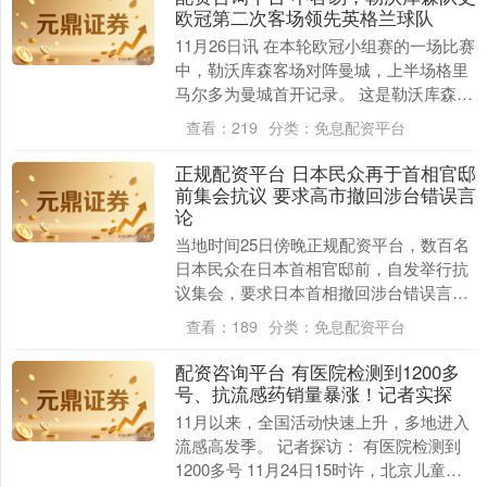
欧冠第二次客场领先英格兰球队
11月26日讯 在本轮欧冠小组赛的一场比赛
中，勒沃库森客场对阵曼城，上半场格里
马尔多为曼城首开记录。 这是勒沃库森在
欧冠历史上第二次客场领先英格兰球队配
查看：
219
分类：
免息配资平台
资咨询平....
正规配资平台 日本民众再于首相官邸
前集会抗议 要求高市撤回涉台错误言
论
当地时间25日傍晚正规配资平台，数百名
日本民众在日本首相官邸前，自发举行抗
议集会，要求日本首相撤回涉台错误言
论。 △集会抗议现场 总台记者在集会抗议
查看：
189
分类：
免息配资平台
现场看到，日....
配资咨询平台 有医院检测到1200多
号、抗流感药销量暴涨！记者实探
11月以来，全国活动快速上升，多地进入
流感高发季。 记者探访： 有医院检测到
1200多号 11月24日15时许，北京儿童医