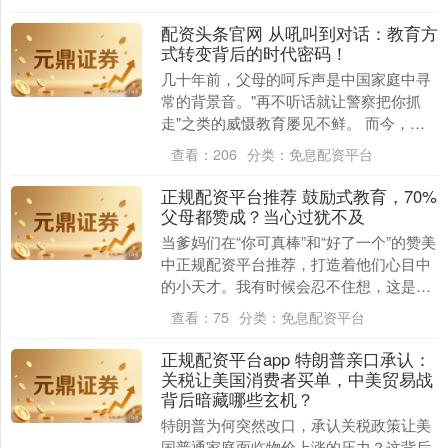
萍乡....
配资头条官网 从吼叫到对话：教育方
式转变背后的时代密码！
几十年前，父母的呵斥声是中国家庭中寻
常的背景音。"再不听话就让警察把你抓
走"之类的威慑教育屡见不鲜。 而今，这
种教育方式正在从许多家庭中悄然退场，
查看：
206
分类：
免息配资平台
不是因为我们变....
正规配资平台推荐 鼓励式教育，70%
父母都赞成？当心过犹不及
当爹妈们在“你可真棒”和“好了一个”的赞美
中正规配资平台推荐，打造着他们心目中
的小天才。我有时候会忍不住想，这是否
就像中国古代诗人杜甫所说的"欲把西湖比
查看：
75
分类：
免息配资平台
西子,淡....
正规配资平台app 特朗普亲口承认：
关税让美国消费者买单，中美贸易战
背后暗藏哪些玄机？
特朗普为何突然改口，承认关税政策让美
国普通家庭面临物价上涨的压力？这背后