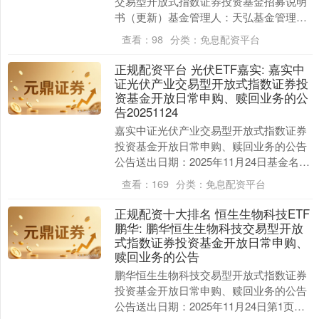
交易型开放式指数证券投资基金招募说明
书（更新）基金管理人：天弘基金管理有
限公司基金托管人：中国建设银行股份有
查看：
98
分类：
免息配资平台
限公司日期：二〇....
正规配资平台 光伏ETF嘉实: 嘉实中
证光伏产业交易型开放式指数证券投
资基金开放日常申购、赎回业务的公
告20251124
嘉实中证光伏产业交易型开放式指数证券
投资基金开放日常申购、赎回业务的公告
公告送出日期：2025年11月24日基金名称
嘉实中证光伏产业交易型开放式指数证券
查看：
169
分类：
免息配资平台
投资基金....
正规配资十大排名 恒生生物科技ETF
鹏华: 鹏华恒生生物科技交易型开放
式指数证券投资基金开放日常申购、
赎回业务的公告
鹏华恒生生物科技交易型开放式指数证券
投资基金开放日常申购、赎回业务的公告
公告送出日期：2025年11月24日第1页共6