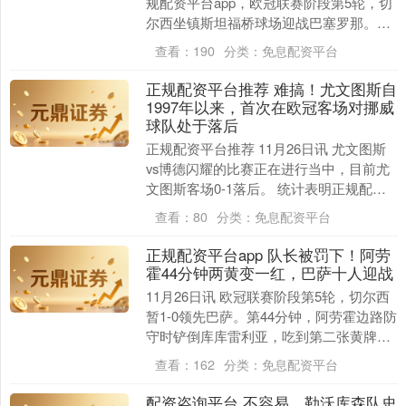
规配资平台app，欧冠联赛阶段第5轮，切
尔西坐镇斯坦福桥球场迎战巴塞罗那。上
半场恩佐两进球被吹，费兰和内托各自....
查看：
190
分类：
免息配资平台
正规配资平台推荐 难搞！尤文图斯自
1997年以来，首次在欧冠客场对挪威
球队处于落后
正规配资平台推荐 11月26日讯 尤文图斯
vs博德闪耀的比赛正在进行当中，目前尤
文图斯客场0-1落后。 统计表明正规配资
平台推荐，这是尤文图斯自1997年以
查看：
80
分类：
免息配资平台
来，....
正规配资平台app 队长被罚下！阿劳
霍44分钟两黄变一红，巴萨十人迎战
11月26日讯 欧冠联赛阶段第5轮，切尔西
暂1-0领先巴萨。第44分钟，阿劳霍边路防
守时铲倒库库雷利亚，吃到第二张黄牌，
两黄变一红被罚下，巴萨十人应战！ 此前
查看：
162
分类：
免息配资平台
阿....
配资咨询平台 不容易，勒沃库森队史