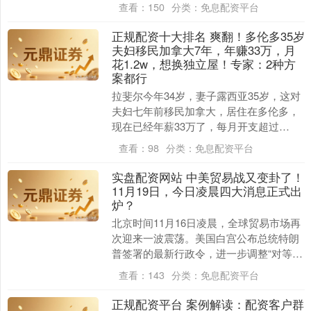
听错，这不是什么电影情节，而是2024年
查看：
150
分类：
免息配资平台
3月真实....
正规配资十大排名 爽翻！多伦多35岁
夫妇移民加拿大7年，年赚33万，月
花1.2w，想换独立屋！专家：2种方
案都行
拉斐尔今年34岁，妻子露西亚35岁，这对
夫妇七年前移民加拿大，居住在多伦多，
现在已经年薪33万了，每月开支超过
12,000加元，两夫妇现在想换大House独
查看：
98
分类：
免息配资平台
立屋....
实盘配资网站 中美贸易战又变卦了！
11月19日，今日凌晨四大消息正式出
炉？
北京时间11月16日凌晨，全球贸易市场再
次迎来一波震荡。美国白宫公布总统特朗
普签署的最新行政令，进一步调整“对等关
税”的适用范围，将部分农业产品排除在附
查看：
143
分类：
免息配资平台
加关税之....
正规配资平台 案例解读：配资客户群