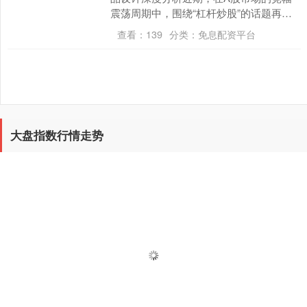
震荡周期中，围绕“杠杆炒股”的话题再度
升温。多家第三方机构的跟踪数据显示，
查看：
139
分类：
免息配资平台
不少中小投资者....
大盘指数行情走势