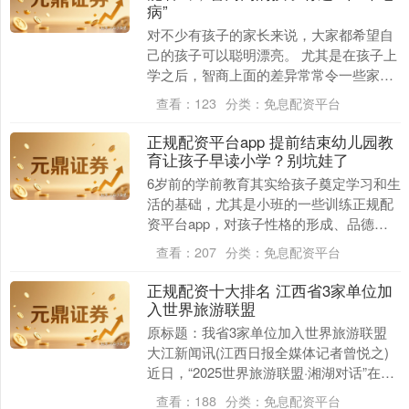
病”
对不少有孩子的家长来说，大家都希望自
己的孩子可以聪明漂亮。 尤其是在孩子上
学之后，智商上面的差异常常令一些家长
急着抓耳挠腮，比如，在同一所学校和班
查看：
123
分类：
免息配资平台
级就读的话，有....
正规配资平台app 提前结束幼儿园教
育让孩子早读小学？别坑娃了
6岁前的学前教育其实给孩子奠定学习和生
活的基础，尤其是小班的一些训练正规配
资平台app，对孩子性格的形成、品德、
意志力、自我服务的能力的培养、兴趣爱
查看：
207
分类：
免息配资平台
好的挖掘，这....
正规配资十大排名 江西省3家单位加
入世界旅游联盟
原标题：我省3家单位加入世界旅游联盟
大江新闻讯(江西日报全媒体记者曾悦之)
近日，“2025世界旅游联盟·湘湖对话”在浙
江杭州举办。省文化和旅游厅、南昌市及
查看：
188
分类：
免息配资平台