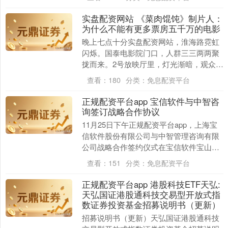
当于全球GDP....
实盘配资网站 《菜肉馄饨》制片人：
为什么不能有更多票房五千万的电影
晚上七点十分实盘配资网站，淮海路霓虹
闪烁。国泰电影院门口，人群三三两两聚
拢而来。2号放映厅里，灯光渐暗，观众陆
续落座《菜肉馄饨》公映后第三个工作日
查看：
180
分类：
免息配资平台
的晚场，上座率....
正规配资平台app 宝信软件与中智咨
询签订战略合作协议
11月25日下午正规配资平台app，上海宝
信软件股份有限公司与中智管理咨询有限
公司战略合作签约仪式在宝信软件宝山基
地成功举行。双方围绕人力资源多领域的
查看：
151
分类：
免息配资平台
专业和技术....
正规配资平台app 港股科技ETF天弘:
天弘国证港股通科技交易型开放式指
数证券投资基金招募说明书（更新）
招募说明书（更新）天弘国证港股通科技