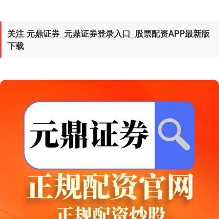
关注 元鼎证券_元鼎证券登录入口_股票配资APP最新版
下载