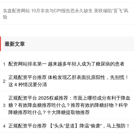
实盘配资网站 10月非农与CPI报告恐永久缺失 美联储陷“盲飞”风
险
最新文章
配资网站排名第一 越来越多年轻人成为了糖尿病的患者
1
正规配资平台推荐 体检发现乙肝表面抗原阳性，先别慌！
2
这 4 种情况要分清
正规配资平台 2025权威推荐：市面上哪些成分有利于降血
糖？有效降血糖推荐吃什么？推荐有效的降糖好物？科学
3
降糖推荐吃什么？十大降糖提取物推荐
正规配资平台推荐 【“头头”是道】降温“偷袭”，马上预防！
4